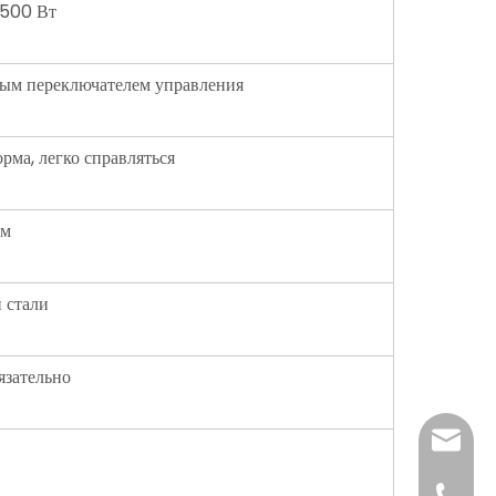
 500 Вт
ным переключателем управления
рма, легко справляться
ум
 стали
язательно
katy@j