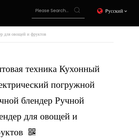
Pусский
р для овощей и фруктов
товая техника Кухонный
ектрический погружной
чной блендер Ручной
ендер для овощей и
руктов