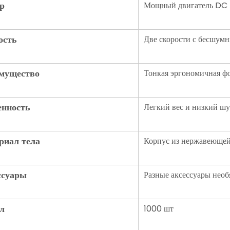
р
Мощный двигатель DC
ость
Две скорости с бесшум
мущество
Тонкая эргономичная фо
енность
Легкий вес и низкий ш
риал тела
Корпус из нержавеющей
ссуары
Разные аксессуары необ
л
1000 шт