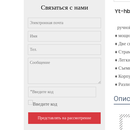
Связаться с нами
Yt-h
ручно
♦ мощн
♦ Две 
♦ Страм
♦ Легк
♦ Съем
♦ Корп
♦ Разли
Опис
Представлять на рассмотрение