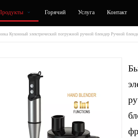
Продукты
Горячий
Услуга
Контакт
ника Кухонный электрический погружной ручной блендер Ручной бленде
Бы
эл
ру
бл
ф