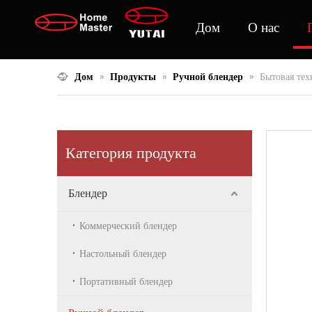
Дом
О нас
Дом
»
Продукты
»
Ручной блендер
»
Бытовая тех
Категория продукта
Блендер
Коммерческий блендер
Настольный блендер
Портативный блендер