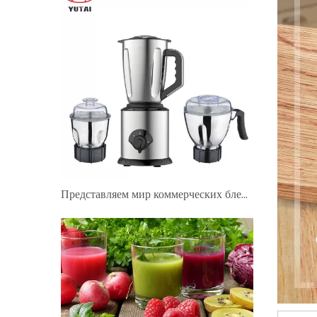
Представляем мир коммерческих блендеров, мини-блендеров и ручных блендеров KitchenAid