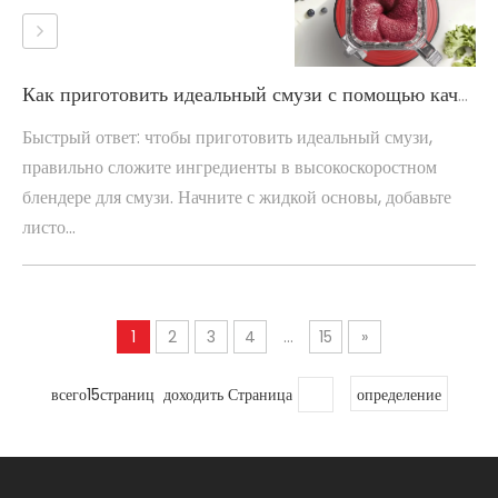
Как приготовить идеальный смузи с помощью качественного блендера
Быстрый ответ: чтобы приготовить идеальный смузи,
правильно сложите ингредиенты в высокоскоростном
блендере для смузи. Начните с жидкой основы, добавьте
листо...
1
2
3
4
...
15
»
всего15страниц доходить Страница
определение